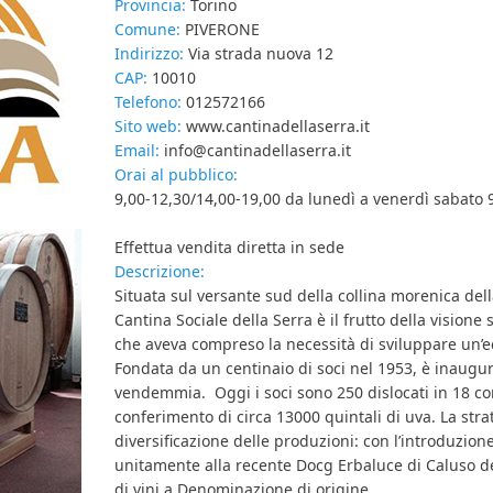
Provincia:
Torino
Comune:
PIVERONE
Indirizzo:
Via strada nuova 12
CAP:
10010
Telefono:
012572166
Sito web:
www.cantinadellaserra.it
Email:
info@cantinadellaserra.it
Orai al pubblico:
9,00-12,30/14,00-19,00 da lunedì a venerdì sabato
Effettua vendita diretta in sede
Descrizione:
Situata sul versante sud della collina morenica del
Cantina Sociale della Serra è il frutto della visione 
che aveva compreso la necessità di sviluppare un’e
Fondata da un centinaio di soci nel 1953, è inaugu
vendemmia. Oggi i soci sono 250 dislocati in 18 co
conferimento di circa 13000 quintali di uva. La stra
diversificazione delle produzioni: con l’introduzio
unitamente alla recente Docg Erbaluce di Caluso de
di vini a Denominazione di origine.