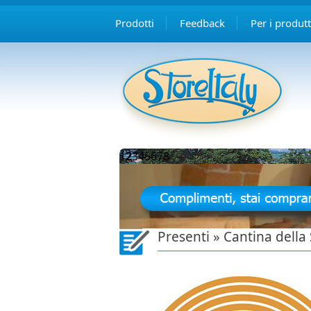
Prodotti
Feedback
Per i produtt
1
2
3
4
5
6
7
8
Presenti » Cantina della