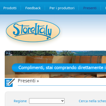
Prodotti
Feedback
Per i produttori
Presenti
1
2
3
4
5
6
7
8
Presenti »
Regione
Cerca nella sche