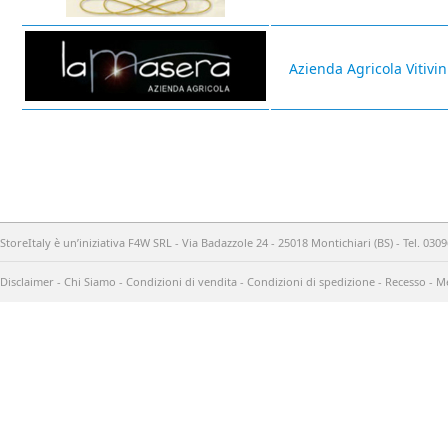
Azienda Agricola Vitivi
StoreItaly è un’iniziativa F4W SRL - Via Badazzole 24 - 25018 Montichiari (BS) - Tel. 03
Disclaimer
-
Chi Siamo
-
Condizioni di vendita
-
Condizioni di spedizione
-
Recesso
-
Me