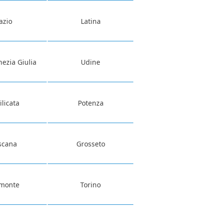
azio
Latina
nezia Giulia
Udine
ilicata
Potenza
scana
Grosseto
emonte
Torino