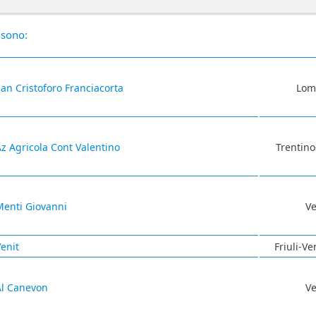
 sono:
an Cristoforo Franciacorta
Lom
z Agricola Cont Valentino
Trentino
Menti Giovanni
V
enit
Friuli-Ve
Al Canevon
V