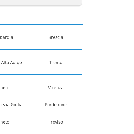
bardia
Brescia
-Alto Adige
Trento
eneto
Vicenza
nezia Giulia
Pordenone
eneto
Treviso