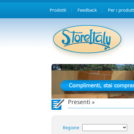
Prodotti
Feedback
Per i produtt
1
2
3
4
5
6
7
8
Presenti »
Regione