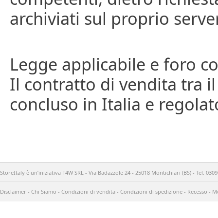
archiviati sul proprio server
Legge applicabile e foro 
Il contratto di vendita tra i
concluso in Italia e regolat
StoreItaly è un’iniziativa F4W SRL - Via Badazzole 24 - 25018 Montichiari (BS) - Tel. 03
Disclaimer
-
Chi Siamo
-
Condizioni di vendita
-
Condizioni di spedizione
-
Recesso
-
Me