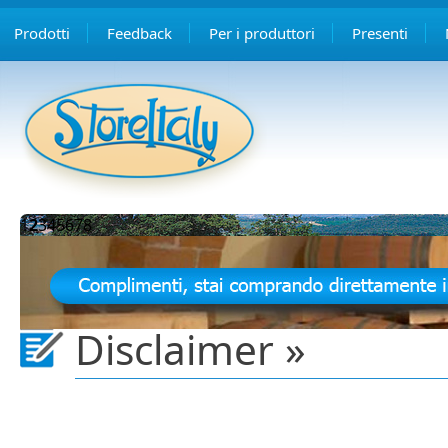
Prodotti
Feedback
Per i produttori
Presenti
1
2
3
4
5
6
7
8
Disclaimer »