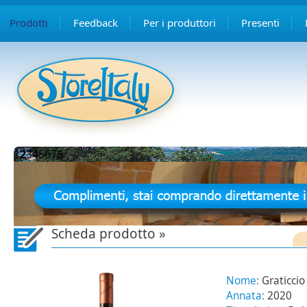
Prodotti
Feedback
Per i produttori
Presenti
1
2
3
4
5
6
7
8
Scheda prodotto »
Nome:
Graticcio
Annata:
2020