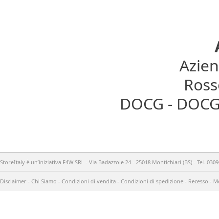
Azien
Rosso
DOCG - DOCG 
StoreItaly è un’iniziativa F4W SRL - Via Badazzole 24 - 25018 Montichiari (BS) - Tel. 03
Disclaimer
-
Chi Siamo
-
Condizioni di vendita
-
Condizioni di spedizione
-
Recesso
-
Me