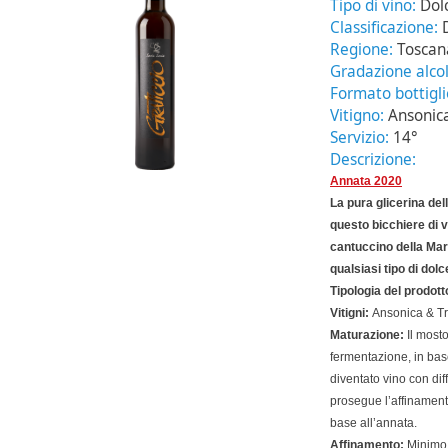
Tipo di vino:
Dol
Classificazione:
Regione:
Toscan
Gradazione alcol
Formato bottigl
Vitigno:
Ansonic
Servizio:
14°
Descrizione:
Annata 2020
La pura glicerina del
questo bicchiere di v
cantuccino della M
qualsiasi tipo di dolc
Tipologia del prodott
Vitigni:
Ansonica & Tr
Maturazione:
Il most
fermentazione, in base
diventato vino con dif
prosegue l’affinamento
base all’annata.
Affinamento:
Minimo 6