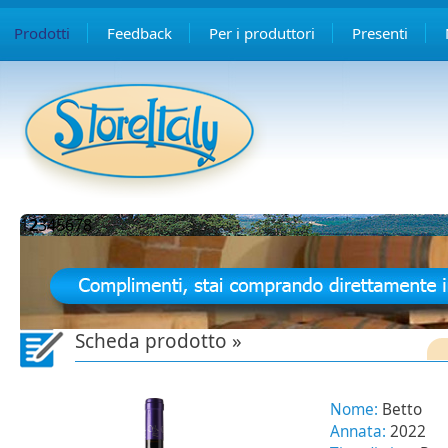
Prodotti
Feedback
Per i produttori
Presenti
1
2
3
4
5
6
7
8
Scheda prodotto »
Nome:
Betto
Annata:
2022