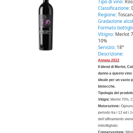
Tipo di vino:
Ros
Classificazione:
Regione:
Toscan
Gradazione alcol
Formato bottigl
Vitigno:
Merlot 
10%
Servizio:
18°
Descrizione:
Annata 2022
Il blend di Merlot, C
danno a questo vino
ideale per un vasto 
bistecche.
Tipologia del prodott
Vitigni:
Merlot 70%, C
Maturazione:
Ognuna 
periodo tra i 12 ed i 
dell’affinamento viene
imbottigliato.
Conservazione:
Minim