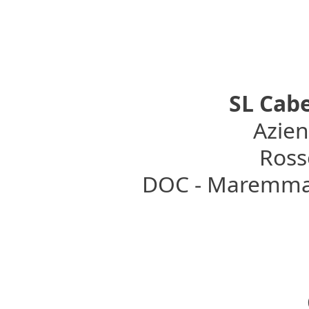
SL Cab
Azien
Rosso
DOC - Maremma 