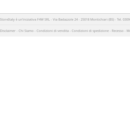
StoreItaly è un’iniziativa F4W SRL - Via Badazzole 24 - 25018 Montichiari (BS) - Tel. 03
Disclaimer
-
Chi Siamo
-
Condizioni di vendita
-
Condizioni di spedizione
-
Recesso
-
Me