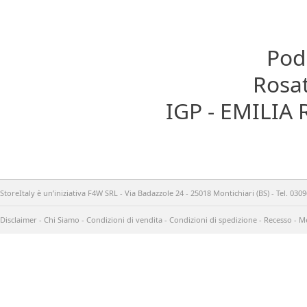
Pode
Rosat
IGP - EMILIA
StoreItaly è un’iniziativa F4W SRL - Via Badazzole 24 - 25018 Montichiari (BS) - Tel. 03
Disclaimer
-
Chi Siamo
-
Condizioni di vendita
-
Condizioni di spedizione
-
Recesso
-
Me