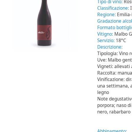
Tipo di vino:
Ros
Classificazione:
Regione:
Emilia
Gradazione alcol
Formato bottigl
Vitigno:
Malbo G
Servizio:
18°C
Descrizione:
Tipologia: Vino 
Uve: Malbo genti
Vigneti: allevat
Raccolta: manual
Vinificazione: d
una settimana, 
legno
Note degustative:
porpora; naso di
nero, rabarbaro 
Abbinamento: