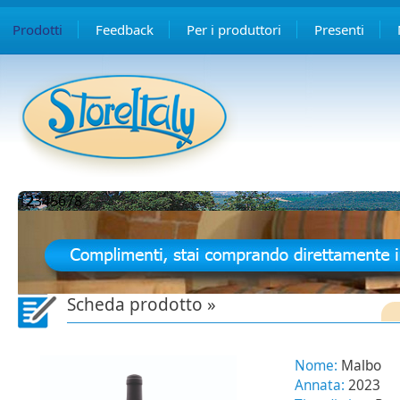
Prodotti
Feedback
Per i produttori
Presenti
1
2
3
4
5
6
7
8
Scheda prodotto »
Nome:
Malbo
Annata:
2023