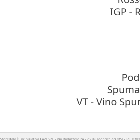
IGP - 
Pode
Spumant
VT - Vino Sp
StoreItaly è un’iniziativa F4W SRL - Via Badazzole 24 - 25018 Montichiari (BS) - Tel. 03