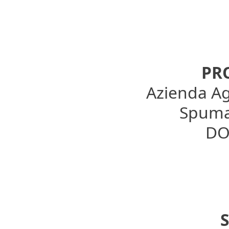
PR
Azienda Ag
Spuman
DOC