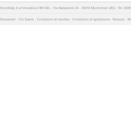
StoreItaly è un’iniziativa F4W SRL - Via Badazzole 24 - 25018 Montichiari (BS) - Tel. 03
Disclaimer
-
Chi Siamo
-
Condizioni di vendita
-
Condizioni di spedizione
-
Recesso
-
Me