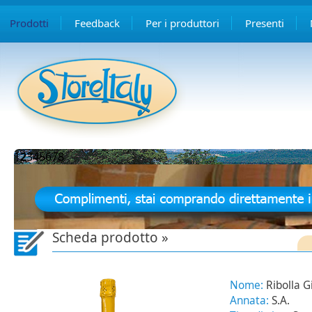
Prodotti
Feedback
Per i produttori
Presenti
1
2
3
4
5
6
7
8
Scheda prodotto »
Nome:
Ribolla G
Annata:
S.A.