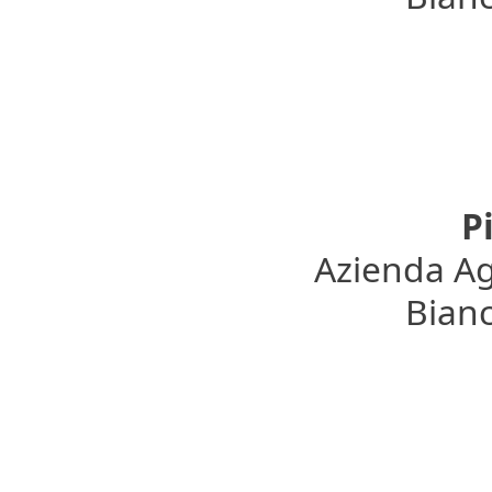
P
Azienda Ag
Bianc