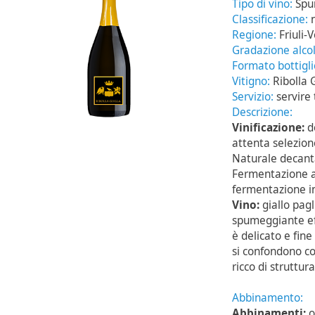
Tipo di vino:
Spu
Classificazione:
Regione:
Friuli-
Gradazione alcol
Formato bottigl
Vitigno:
Ribolla 
Servizio:
servire 
Descrizione:
Vinificazione:
d
attenta selezion
Naturale decanta
Fermentazione a 
fermentazione i
Vino:
giallo pagl
spumeggiante eff
è delicato e fine
si confondono co
ricco di struttur
Abbinamento:
Abbinamenti:
o