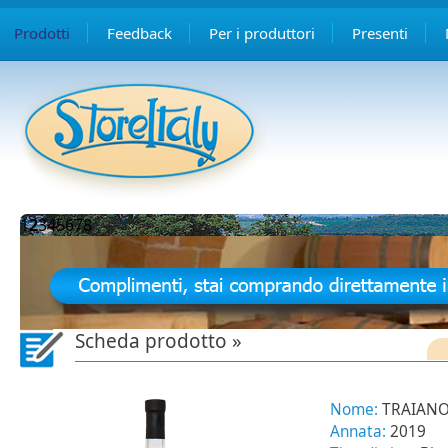
Prodotti
Feedback
Per i produttori
Presenti
1
2
3
4
5
6
7
8
Scheda prodotto »
Nome:
TRAIANO 
Annata:
2019