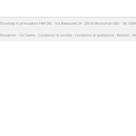
StoreItaly è un’iniziativa F4W SRL - Via Badazzole 24 - 25018 Montichiari (BS) - Tel. 03
Disclaimer
-
Chi Siamo
-
Condizioni di vendita
-
Condizioni di spedizione
-
Recesso
-
Me