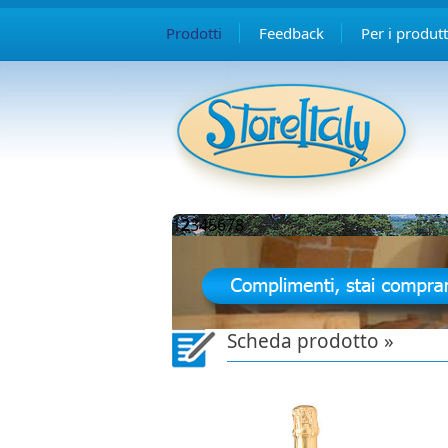
Prodotti
Feedback
Per i produtt
1
2
3
4
5
6
7
8
Scheda prodotto »