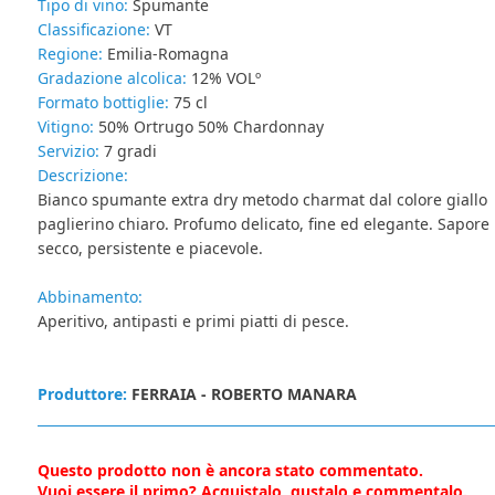
Tipo di vino:
Spumante
Classificazione:
VT
Regione:
Emilia-Romagna
Gradazione alcolica:
12% VOLº
Formato bottiglie:
75 cl
Vitigno:
50% Ortrugo 50% Chardonnay
Servizio:
7 gradi
Descrizione:
Bianco spumante extra dry metodo charmat dal colore giallo
paglierino chiaro. Profumo delicato, fine ed elegante. Sapore
secco, persistente e piacevole.
Abbinamento:
Aperitivo, antipasti e primi piatti di pesce.
Produttore:
FERRAIA - ROBERTO MANARA
Questo prodotto non è ancora stato commentato.
Vuoi essere il primo? Acquistalo, gustalo e commentalo.