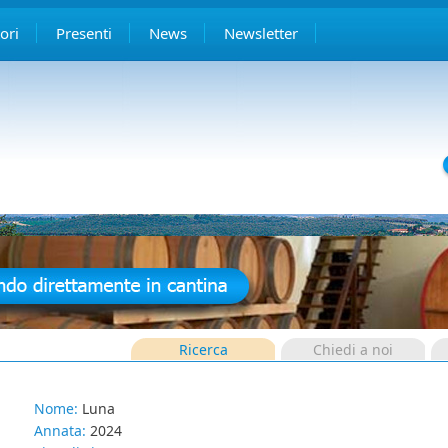
ori
Presenti
News
Newsletter
Ricerca
Chiedi a noi
Nome:
Luna
Annata:
2024