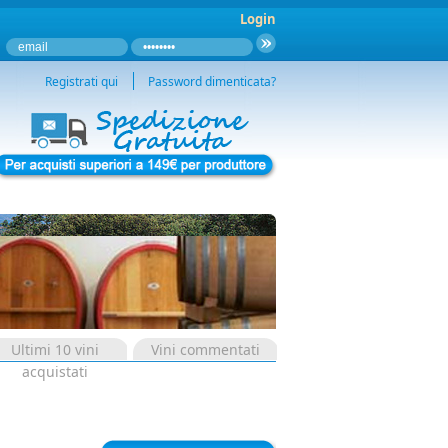
Login
Registrati qui
Password dimenticata?
Ultimi 10 vini
Vini commentati
acquistati