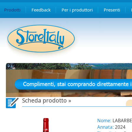
Prodotti
Feedback
Per i produttori
Presenti
1
2
3
4
5
6
7
8
Scheda prodotto »
Nome:
LABARB
Annata:
2024