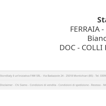
St
FERRAIA 
Bianc
DOC - COLLI
StoreItaly è un’iniziativa F4W SRL - Via Badazzole 24 - 25018 Montichiari (BS) - Tel. 03
Disclaimer
-
Chi Siamo
-
Condizioni di vendita
-
Condizioni di spedizione
-
Recesso
-
Me