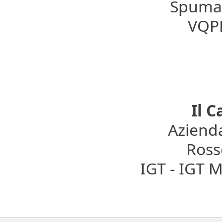
Spumant
VQPR
Il 
Azienda
Rosso
IGT - IGT M