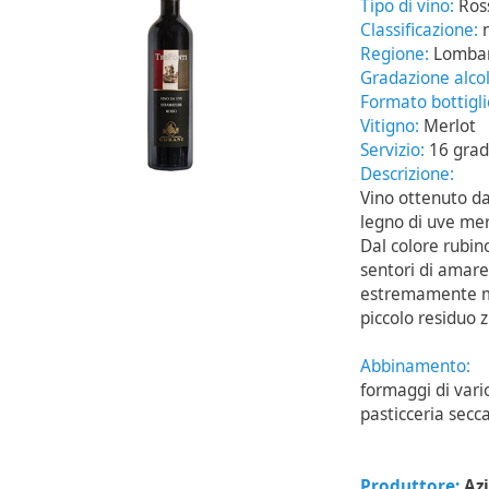
Tipo di vino:
Ros
Classificazione:
Regione:
Lomba
Gradazione alcol
Formato bottigl
Vitigno:
Merlot
Servizio:
16 grad
Descrizione:
Vino ottenuto da
legno di uve mer
Dal colore rubin
sentori di amare
estremamente mo
piccolo residuo 
Abbinamento:
formaggi di vario
pasticceria secc
Produttore:
Az