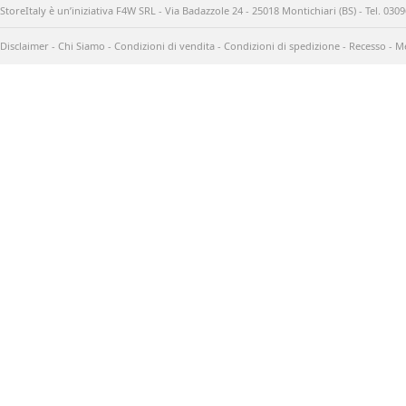
StoreItaly è un’iniziativa F4W SRL - Via Badazzole 24 - 25018 Montichiari (BS) - Tel. 03
Disclaimer
-
Chi Siamo
-
Condizioni di vendita
-
Condizioni di spedizione
-
Recesso
-
Me