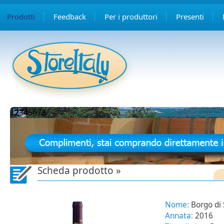
Prodotti
Feedback
Per i produttori
Presenti
1
2
3
4
5
6
7
8
Scheda prodotto »
Nome:
Borgo di
Annata:
2016