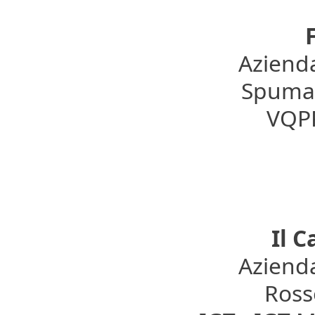
F
Azienda
Spumant
VQPR
Il 
Azienda
Rosso