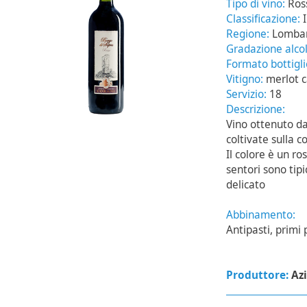
Tipo di vino:
Ros
Classificazione:
Regione:
Lomba
Gradazione alcol
Formato bottigl
Vitigno:
merlot 
Servizio:
18
Descrizione:
Vino ottenuto da
coltivate sulla c
Il colore è un ro
sentori sono tip
delicato
Abbinamento:
Antipasti, primi 
Produttore:
Az