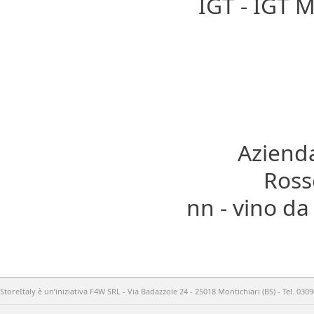
IGT - IGT M
Azienda
Rosso
nn - vino da
StoreItaly è un’iniziativa F4W SRL - Via Badazzole 24 - 25018 Montichiari (BS) - Tel. 03