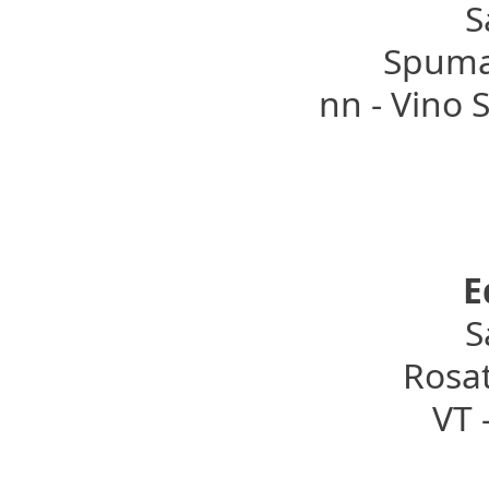
S
Spuman
nn - Vino 
E
S
Rosat
VT 