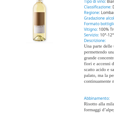
Tipo di vino:
Bia
Classificazione:
Regione:
Lomba
Gradazione alcol
Formato bottigl
Vitigno:
100% Tr
Servizio:
10°-12°
Descrizione:
Una parte delle 
permettendo una
grande concentr
fiori e accenni 
scatto acido e s
palato, ma la pe
continuamente 
Abbinamento:
Risotto alla mil
formaggi d’al