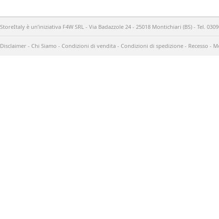
StoreItaly è un’iniziativa F4W SRL - Via Badazzole 24 - 25018 Montichiari (BS) - Tel. 03
Disclaimer
-
Chi Siamo
-
Condizioni di vendita
-
Condizioni di spedizione
-
Recesso
-
Me