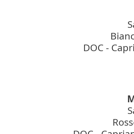
S
Bianc
DOC - Capri
M
S
Rosso
DOC - Capria