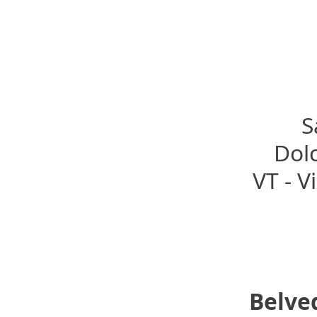
S
Dolc
VT - V
Belve