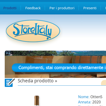
Prodotti
Feedback
Per i produttori
Presenti
1
2
3
4
5
6
7
8
Scheda prodotto »
Nome:
Otten5
Annata:
2020