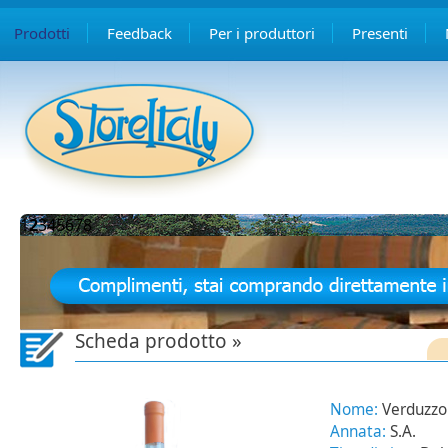
Prodotti
Feedback
Per i produttori
Presenti
1
2
3
4
5
6
7
8
Scheda prodotto »
Nome:
Verduzzo 
Annata:
S.A.