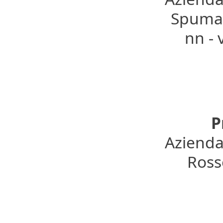
Spumant
nn -
P
Azienda
Rosso