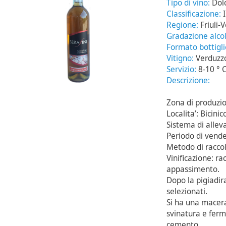
Tipo di vino:
Dol
Classificazione:
Regione:
Friuli-
Gradazione alcol
Formato bottigl
Vitigno:
Verduzzo
Servizio:
8-10 ° 
Descrizione:
Zona di produzio
Localita’: Bicinic
Sistema di alle
Periodo di vend
Metodo di raccol
Vinificazione: ra
appassimento.
Dopo la pigiadira
selezionati.
Si ha una macera
svinatura e ferm
cemento.