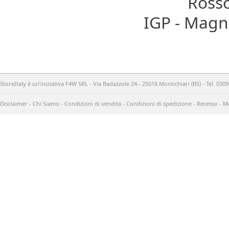
Rosso
IGP - Magn
StoreItaly è un’iniziativa F4W SRL - Via Badazzole 24 - 25018 Montichiari (BS) - Tel. 03
Disclaimer
-
Chi Siamo
-
Condizioni di vendita
-
Condizioni di spedizione
-
Recesso
-
Me